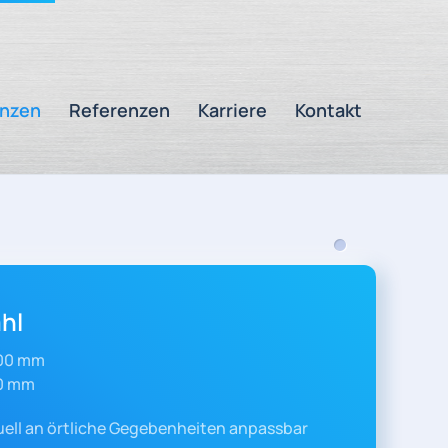
nzen
Referenzen
Karriere
Kontakt
hl
,00 mm
00 mm
duell an örtliche Gegebenheiten anpassbar