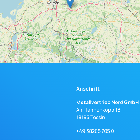
Anschrift
Metallvertrieb Nord GmbH
Am Tannenkopp 18
18195 Tessin
+49 38205 705 0