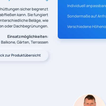
Individuell anpassbar
Schüttungen sicher begrenzt
bfließen kann. Sie fungiert
Sondermaße auf Anfr
nterschiedliche Beläge, wie
tten oder Dachbegrünungen.
Verschiedene Höhenop
Einsatzmöglichkeiten
:
 Balkone, Gärten, Terrassen
ck zur Produktübersicht