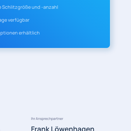
e Schlitzgröße und -anzahl
age verfügbar
tionen erhältlich
Ihr Ansprechpartner
Frank Löwenhagen