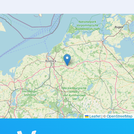
Leaflet
|
©
OpenStreetMap