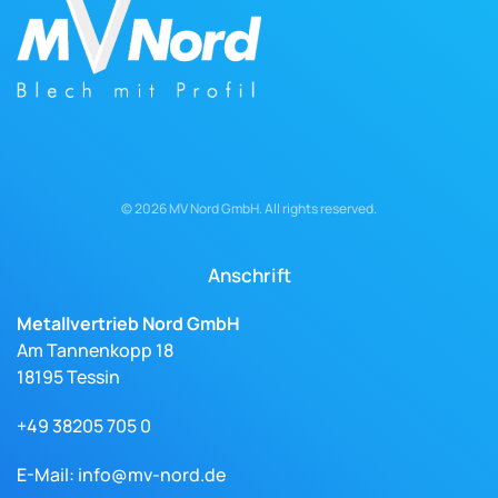
©
2026
MV Nord GmbH. All rights reserved.
Anschrift
Metallvertrieb Nord GmbH
Am Tannenkopp 18
18195 Tessin
+49 38205 705 0
E-Mail:
info@mv-nord.de