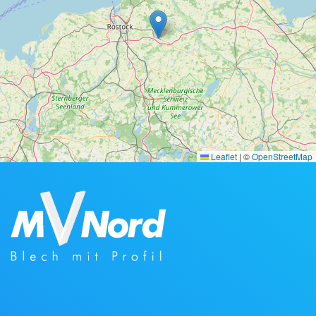
Leaflet
|
©
OpenStreetMap