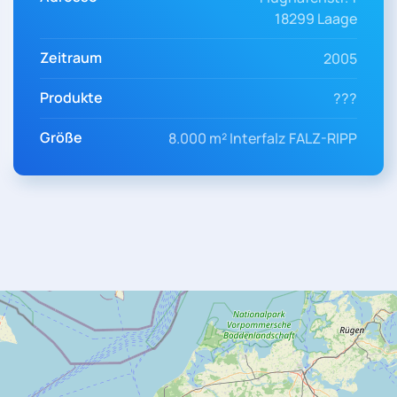
18299 Laage
Zeitraum
2005
Produkte
???
Größe
8.000 m² Interfalz FALZ-RIPP