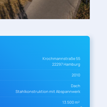
Krochmannstraße 55
22297 Hamburg
2010
Dach
Stahlkonstruktion mit Abspannwerk
13.500 m²