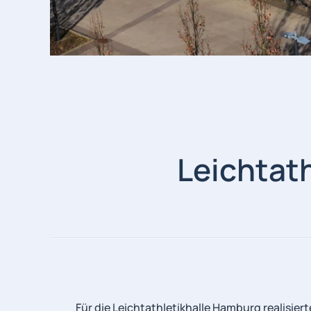
Leichtath
Für die Leichtathletikhalle Hamburg realisier