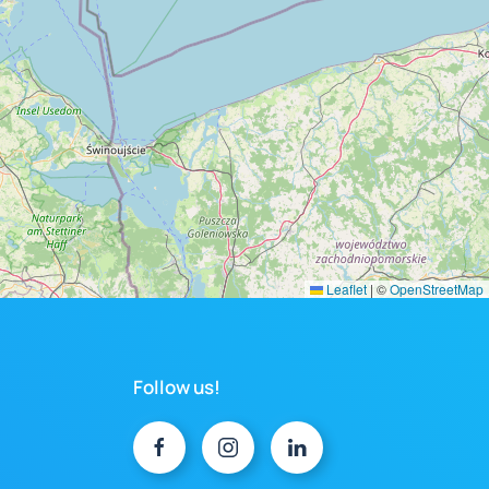
Leaflet
|
©
OpenStreetMap
Follow us!