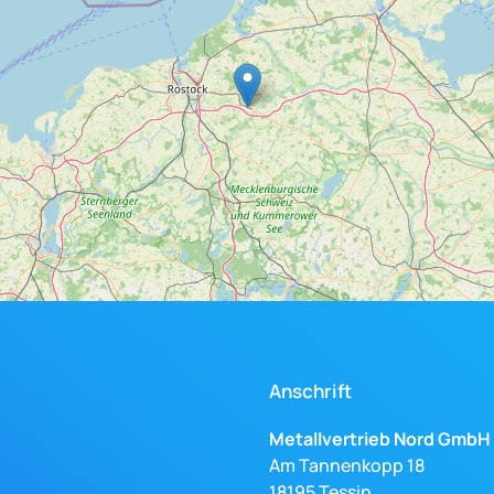
Anschrift
Metallvertrieb Nord GmbH
Am Tannenkopp 18
18195 Tessin