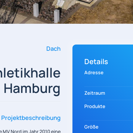
Dach
Details
letikhalle
Adresse
Hamburg
Zeitraum
Produkte
Projektbeschreibung
Größe
te MV Nord im Jahr 2010 eine