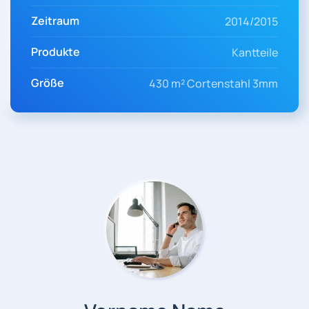
Zeitraum
2014/2015
Produkte
Kantteile
Größe
430 m² Cortenstahl 3mm