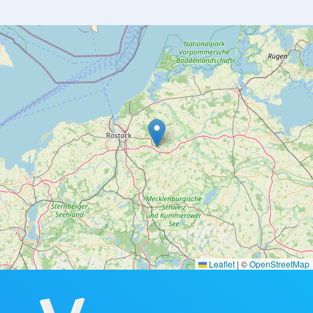
Leaflet
|
©
OpenStreetMap