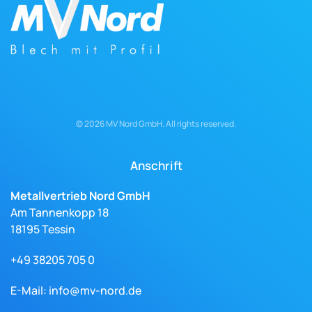
©
2026
MV Nord GmbH. All rights reserved.
Anschrift
Metallvertrieb Nord GmbH
Am Tannenkopp 18
18195 Tessin
+49 38205 705 0
E-Mail:
info@mv-nord.de