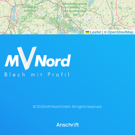
Leaflet
|
©
OpenStreetMap
©
2026
MV Nord GmbH. All rights reserved.
Anschrift