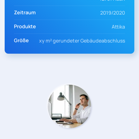
Zeitraum
2019/2020
Produkte
Attika
Größe
xy m² gerundeter Gebäudeabschluss