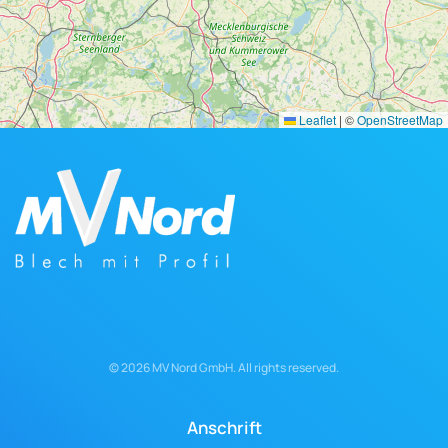
Leaflet
|
©
OpenStreetMap
©
2026
MV Nord GmbH. All rights reserved.
Anschrift