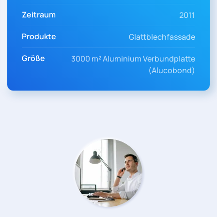
Zeitraum
2011
Produkte
Glattblechfassade
Größe
3000 m² Aluminium Verbundplatte
(Alucobond)