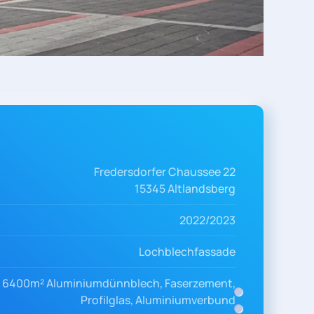
Fredersdorfer Chaussee 22
15345 Altlandsberg
2022/2023
Lochblechfassade
6400m² Aluminiumdünnblech, Faserzement,
Profilglas, Aluminiumverbund