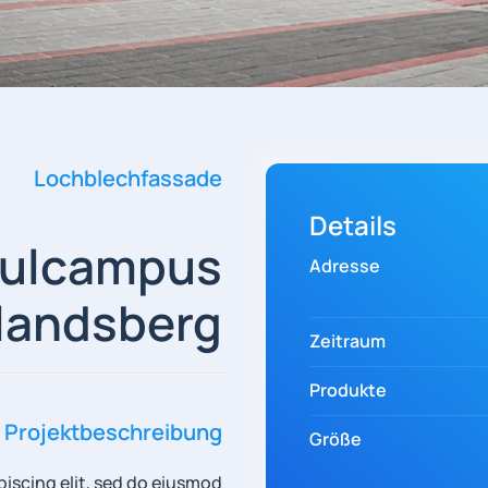
Lochblechfassade
Details
ulcampus
Adresse
tlandsberg
Zeitraum
Produkte
Projektbeschreibung
Größe
iscing elit, sed do eiusmod