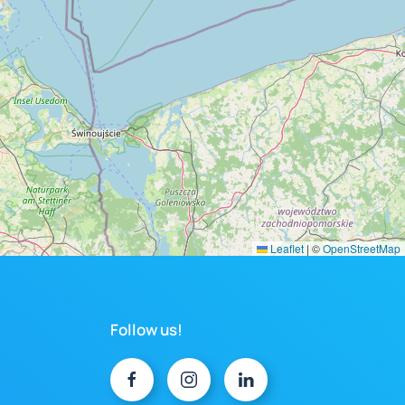
Leaflet
|
©
OpenStreetMap
Follow us!