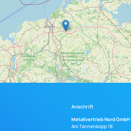
Anschrift
Metallvertrieb Nord GmbH
Am Tannenkopp 18