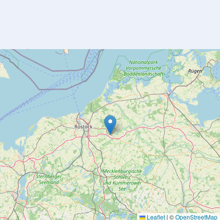
Leaflet
|
©
OpenStreetMap