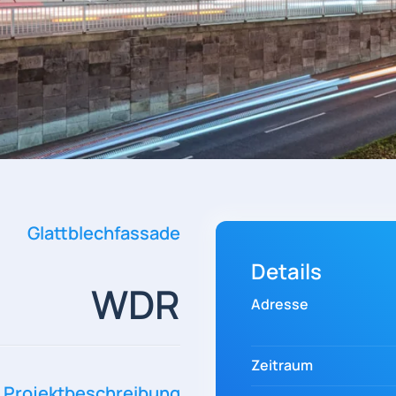
Glattblechfassade
Details
WDR
Adresse
Zeitraum
Projektbeschreibung