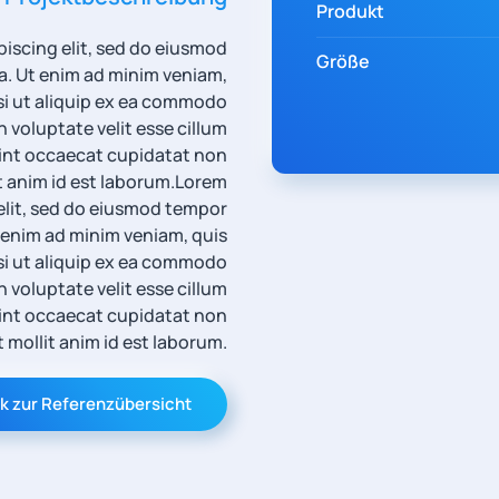
Produkt
iscing elit, sed do eiusmod
Größe
a. Ut enim ad minim veniam,
isi ut aliquip ex ea commodo
n voluptate velit esse cillum
 sint occaecat cupidatat non
t anim id est laborum.
Lorem
elit, sed do eiusmod tempor
t enim ad minim veniam, quis
si ut aliquip ex ea commodo
n voluptate velit esse cillum
 sint occaecat cupidatat non
t mollit anim id est laborum.
k zur Referenzübersicht