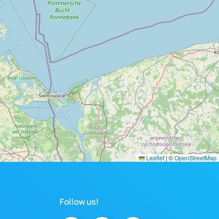
Leaflet
|
©
OpenStreetMap
Follow us!